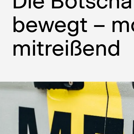
Die Botschaf
bewegt – mo
mitreißend