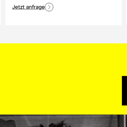
Jetzt anfrage
selbst – schnell, zuverlässig
jedem Projekt steckt echte
wir sind und