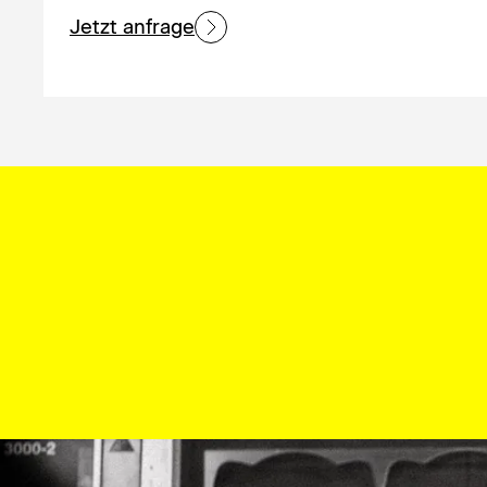
Jetzt anfrage
Was wir machen, machen wir 
und auf den Punkt. Hinter 
Leidenschaft.
Erfahre mehr darüber, wer 
was uns antreibt.