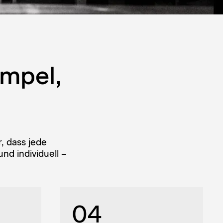
impel,
, dass jede
nd individuell –
04