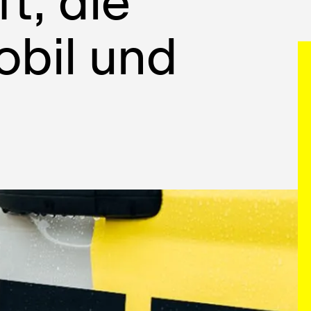
t, die
bil und