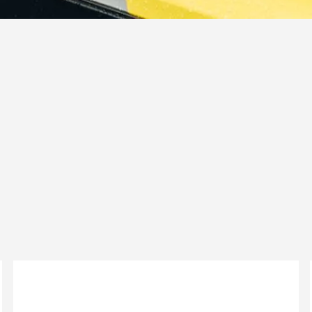
kten Umsetzung: Wir realisieren Teil- und
Fahrzeugbeschriftungen mit höchsten Ansprüchen a
– für Einzelstücke und ganze Flotten.