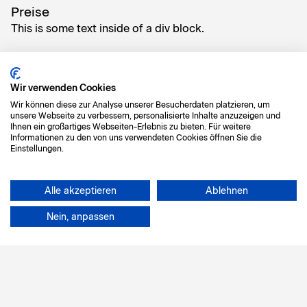
Preise
This is some text inside of a div block.
Weitere Produktinformationen
Wir verwenden Cookies
This is some text inside of a div block.
Wir können diese zur Analyse unserer Besucherdaten platzieren, um
unsere Webseite zu verbessern, personalisierte Inhalte anzuzeigen und
Ihnen ein großartiges Webseiten-Erlebnis zu bieten. Für weitere
Informationen zu den von uns verwendeten Cookies öffnen Sie die
Einstellungen.
Merkliste hinzufügen
0
Alle akzeptieren
Ablehnen
Nein, anpassen