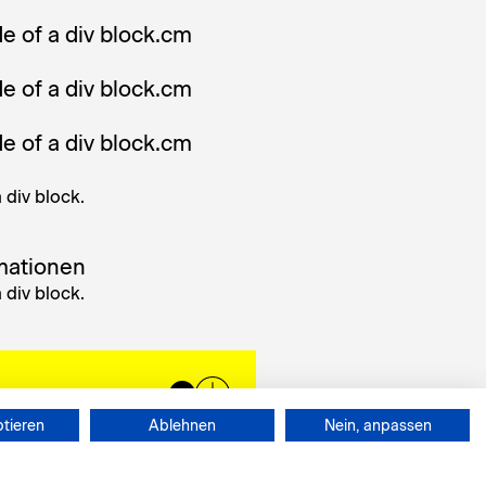
e of a div block.
cm
e of a div block.
cm
e of a div block.
cm
a div block.
mationen
a div block.
en
0
ptieren
Ablehnen
Nein, anpassen