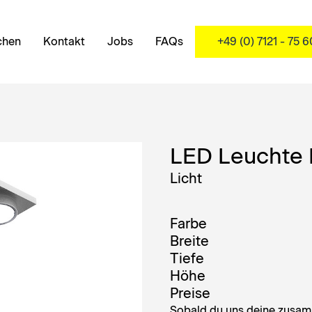
chen
Kontakt
Jobs
FAQs
+49 (0) 7121 - 75 
LED Leuchte 
Licht
Farbe
Breite
Tiefe
Höhe
Preise
Sobald du uns deine zusamm