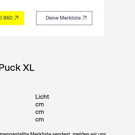
60 860
Deine Merkliste
Puck XL
Licht
cm
cm
cm
engestellte Merkliste sendest, melden wir uns