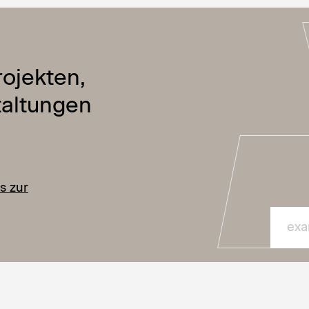
ojekten,
taltungen
s zur